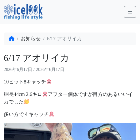
Me
お知らせ
6/17 アオリイカ
6/17 アオリイカ
2026年6月17日
/
2026年6月17日
10ヒット8キャッチ
胴長44cm 2.6キロ
アフター個体ですが目方のあるいいイ
カでした
多い方で４キャッチ